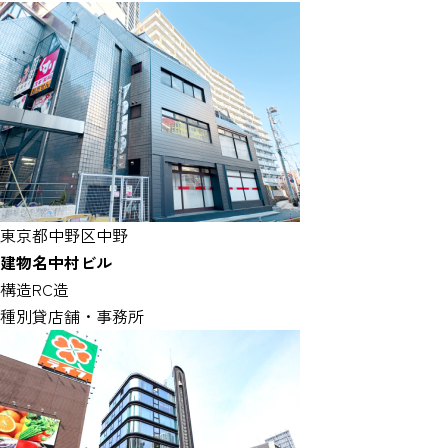
東京都中野区中野
建物名
中村ビル
構造
RC造
種別
貸店舗・事務所