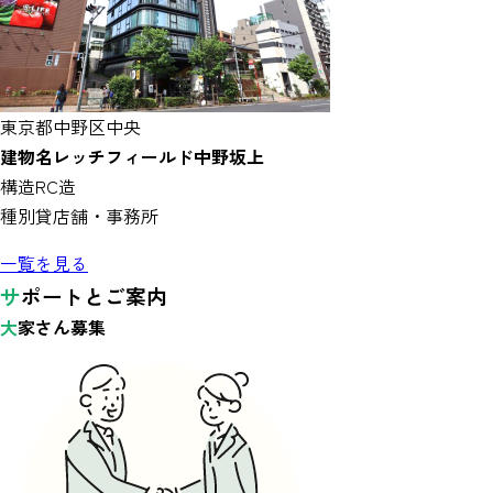
東京都中野区中央
建物名
レッチフィールド中野坂上
構造
RC造
種別
貸店舗・事務所
一覧を見る
サ
ポートとご案内
大
家さん募集