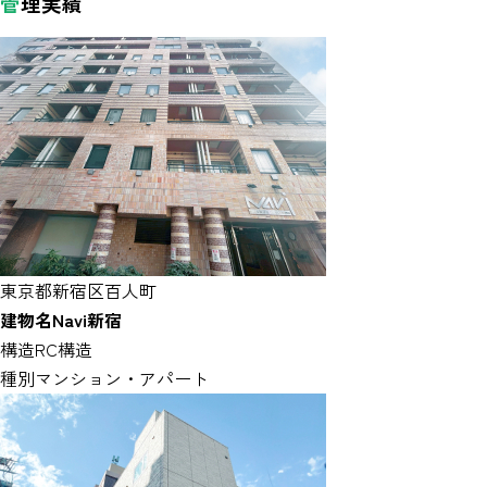
管
理実績
東京都新宿区百人町
建物名
Navi新宿
構造
RC構造
種別
マンション・アパート