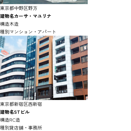
東京都中野区野方
建物名
カーサ・マユリナ
構造
木造
種別
マンション・アパート
東京都新宿区西新宿
建物名
STビル
構造
RC造
種別
貸店舗・事務所